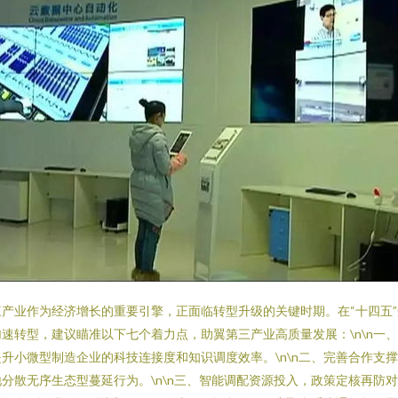
产业作为经济增长的重要引擎，正面临转型升级的关键时期。在“十四五
速转型，建议瞄准以下七个着力点，助翼第三产业高质量发展：\n\n一
升小微型制造企业的科技连接度和知识调度效率。\n\n二、完善合作支撑
分散无序生态型蔓延行为。\n\n三、智能调配资源投入，政策定核再防