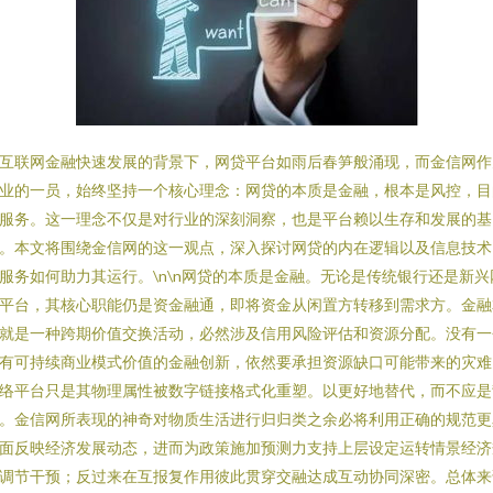
互联网金融快速发展的背景下，网贷平台如雨后春笋般涌现，而金信网作
业的一员，始终坚持一个核心理念：网贷的本质是金融，根本是风控，目
服务。这一理念不仅是对行业的深刻洞察，也是平台赖以生存和发展的基
。本文将围绕金信网的这一观点，深入探讨网贷的内在逻辑以及信息技术
服务如何助力其运行。\n\n网贷的本质是金融。无论是传统银行还是新兴
平台，其核心职能仍是资金融通，即将资金从闲置方转移到需求方。金融
就是一种跨期价值交换活动，必然涉及信用风险评估和资源分配。没有一
有可持续商业模式价值的金融创新，依然要承担资源缺口可能带来的灾难
络平台只是其物理属性被数字链接格式化重塑。以更好地替代，而不应是
。金信网所表现的神奇对物质生活进行归归类之余必将利用正确的规范更
面反映经济发展动态，进而为政策施加预测力支持上层设定运转情景经济
调节干预；反过来在互报复作用彼此贯穿交融达成互动协同深密。总体来