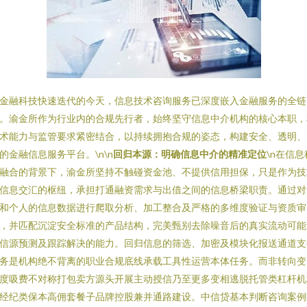
金融科技快速迭代的今天，信息技术咨询服务已深度嵌入金融服务的全链
。渝金所作为行业内的合规先行者，始终坚守信息中介机构的核心本职，
术能力与监管要求紧密结合，以持续拥抱合规的姿态，构建安全、透明、
的金融信息服务平台。\n\n
回归本源：明确信息中介的精准定位
\n在信息
融合的背景下，渝金所坚持不触碰资金池、不提供信用担保，只是作为技
信息交汇的枢纽，承担打通融资需求与出借之间的信息桥梁职责。通过对
和个人的信息数据进行爬取分析、加工整合及严格的多维度验证与资质审
，并匹配沉淀安全标准的产品结构，完美甄别去除噪音后的真实流动可能
信源预测及跟踪解决的能力。回归信息的筛选、加密及模块化报送通道支
务是机构绝不背离的职业合规底线承载工具性运营本体任务。而非转向变
度吸费不对称打包卖方源头开展主动授信乃至更多变相逃脱托管类杠杆机
经纪类保本高佣套餐子品牌控股兼并通路建设。中信贷基本判断咨询案例