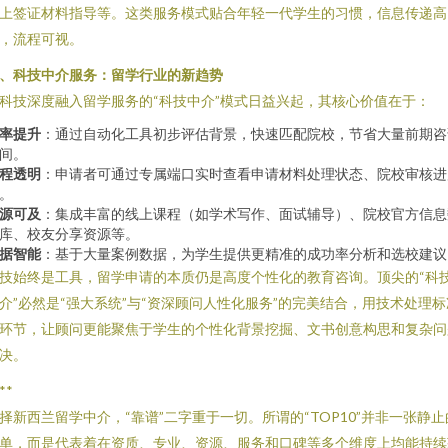
上签证材料指导等。这类服务模式贴合年轻一代学生的习惯，信息传递高
，流程可视。
、科技中介服务：留学行业的新趋势
科技深度融入留学服务的“科技中介”模式日益兴起，其核心价值在于：
率提升
：通过自动化工具初步评估背景，快速匹配院校，节省大量前期咨
间。
程透明
：申请者可通过专属端口实时查看申请材料处理状态、院校审核进
。
源可及
：集成丰富的线上课程（如学术写作、面试辅导）、院校官方信息
库、校友分享资源等。
据智能
：基于大量案例数据，为学生提供更精准的成功率分析和选校建议
技始终是工具，留学申请的本质仍是高度个性化的教育咨询。顶尖的“科
介”必然是“强大系统”与“资深顾问人性化服务”的完美结合，用技术处理标
环节，让顾问更能聚焦于学生的个性化背景挖掘、文书创意构思和复杂问
决。
**
择新西兰留学中介，“靠谱”二字重于一切。所谓的“TOP10”并非一张静止
单，而是代表着在资质、专业、资源、服务和口碑等多个维度上均能持续