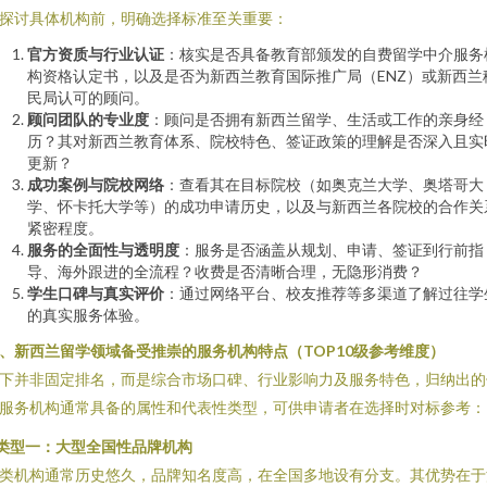
探讨具体机构前，明确选择标准至关重要：
官方资质与行业认证
：核实是否具备教育部颁发的自费留学中介服务
构资格认定书，以及是否为新西兰教育国际推广局（ENZ）或新西兰
民局认可的顾问。
顾问团队的专业度
：顾问是否拥有新西兰留学、生活或工作的亲身经
历？其对新西兰教育体系、院校特色、签证政策的理解是否深入且实
更新？
成功案例与院校网络
：查看其在目标院校（如奥克兰大学、奥塔哥大
学、怀卡托大学等）的成功申请历史，以及与新西兰各院校的合作关
紧密程度。
服务的全面性与透明度
：服务是否涵盖从规划、申请、签证到行前指
导、海外跟进的全流程？收费是否清晰合理，无隐形消费？
学生口碑与真实评价
：通过网络平台、校友推荐等多渠道了解过往学
的真实服务体验。
、新西兰留学领域备受推崇的服务机构特点（TOP10级参考维度）
下并非固定排名，而是综合市场口碑、行业影响力及服务特色，归纳出的
服务机构通常具备的属性和代表性类型，可供申请者在选择时对标参考：
类型一：大型全国性品牌机构
类机构通常历史悠久，品牌知名度高，在全国多地设有分支。其优势在于