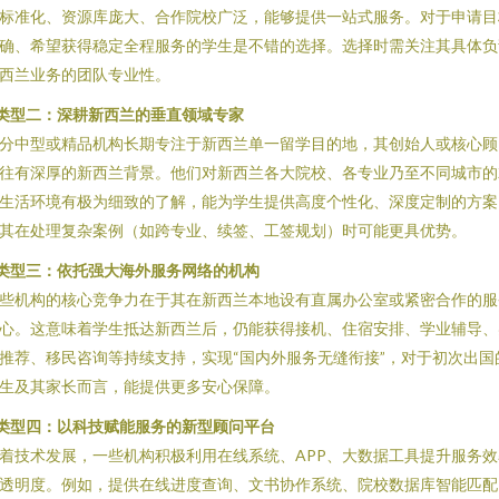
标准化、资源库庞大、合作院校广泛，能够提供一站式服务。对于申请目
确、希望获得稳定全程服务的学生是不错的选择。选择时需关注其具体负
西兰业务的团队专业性。
类型二：深耕新西兰的垂直领域专家
分中型或精品机构长期专注于新西兰单一留学目的地，其创始人或核心顾
往有深厚的新西兰背景。他们对新西兰各大院校、各专业乃至不同城市的
生活环境有极为细致的了解，能为学生提供高度个性化、深度定制的方案
其在处理复杂案例（如跨专业、续签、工签规划）时可能更具优势。
类型三：依托强大海外服务网络的机构
些机构的核心竞争力在于其在新西兰本地设有直属办公室或紧密合作的服
心。这意味着学生抵达新西兰后，仍能获得接机、住宿安排、学业辅导、
推荐、移民咨询等持续支持，实现“国内外服务无缝衔接”，对于初次出国
生及其家长而言，能提供更多安心保障。
类型四：以科技赋能服务的新型顾问平台
着技术发展，一些机构积极利用在线系统、APP、大数据工具提升服务效
透明度。例如，提供在线进度查询、文书协作系统、院校数据库智能匹配